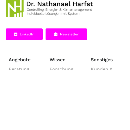
LinkedIn
Newsletter
Angebote
Wissen
Sonstiges
Beratung
Forschung
Kunden &
Partner
Schulung
Vorträge
Downloads
Normung
Lehre
News
VÖs
Über
© Nathanael Harfst |
Kontakt
|
Impressum
|
Datenschutz
|
AGB