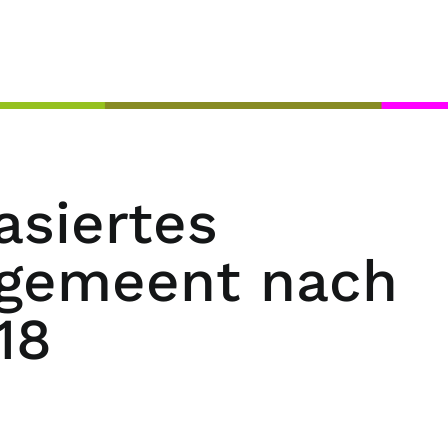
siertes
gemeent nach
18