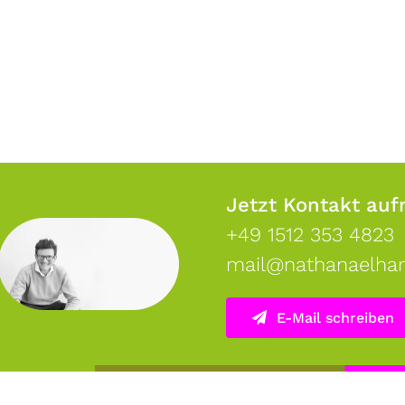
Jetzt Kontakt au
+49 1512 353 4823
mail@nathanaelhar
E-Mail schreiben