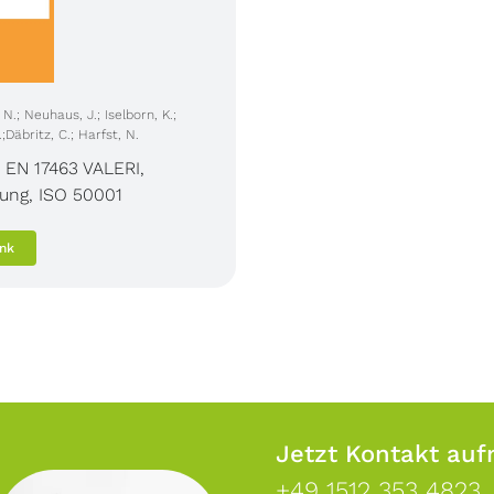
N.; Neuhaus, J.; Iselborn, K.;
.;Däbritz, C.; Harfst, N.
,
EN 17463 VALERI
,
hung
,
ISO 50001
ink
Jetzt Kontakt au
+49 1512 353 4823