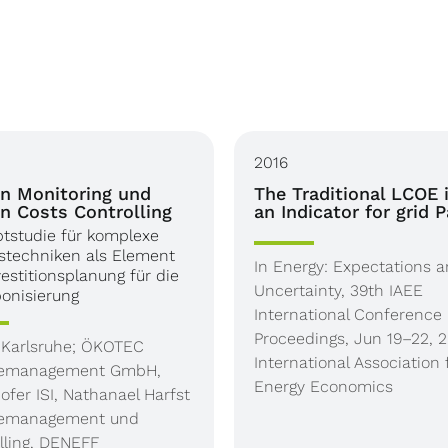
2016
n Monitoring und
The Traditional LCOE 
n Costs Controlling
an Indicator for grid P
tstudie für komplexe
stechniken als Element
In Energy: Expectations 
vestitionsplanung für die
Uncertainty, 39th IAEE
onisierung
International Conference
Proceedings, Jun 19–22, 2
, Karlsruhe; ÖKOTEC
International Association 
iemanagement GmbH,
Energy Economics
ofer ISI, Nathanael Harfst
iemanagement und
lling, DENEFF