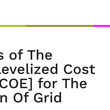
 of The
Levelized Cost
LCOE] for The
n Of Grid