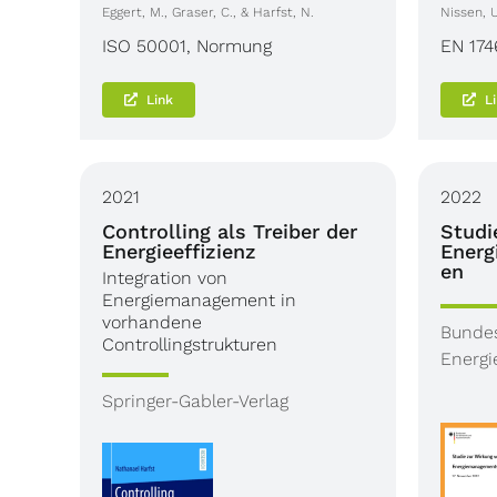
Eggert, M., Graser, C., & Harfst, N.
Nissen, U
ISO 50001
,
Normung
EN 174
Link
L
2021
2022
Controlling als Treiber der
Studi
Energieeffizienz
Ener
en
Integration von
Energiemanagement in
vorhandene
Bundes
Controllingstrukturen
Energi
Springer-Gabler-Verlag