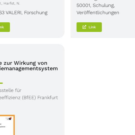
., Harfst, N.
50001
,
Schulung
,
63 VALERI
,
Forschung
Veröffentlichungen
ink
Link
e zur Wirkung von
giemanagementsystem
stelle für
eeffizienz (BfEE) Frankfurt