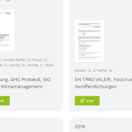
; Arnold-Keifer, S.; Hirzel, S.;
, K.; Harfst, N.; Rohde, C.; Ruhl,
Nissen, U., & Harfst, N.
hung
,
GHG Protokoll
,
ISO
EN 17463 VALERI
,
Forschu
,
Klimamanagement
Veröffentlichungen
ink
Link
2019