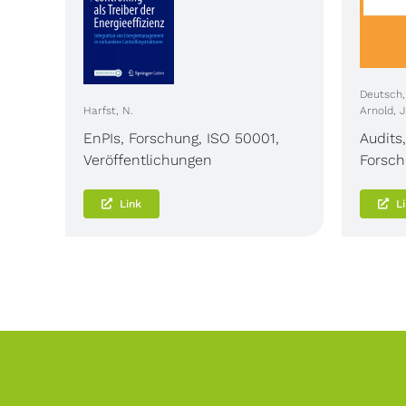
Deutsch, 
Harfst, N.
Arnold, J
EnPIs
,
Forschung
,
ISO 50001
,
Audits
Veröffentlichungen
Forsc
Link
L