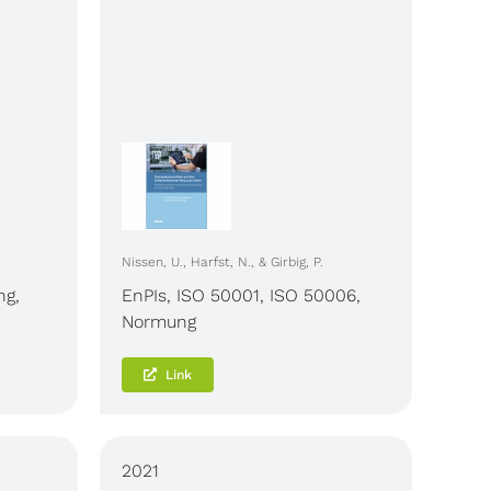
Nissen, U., Harfst, N., & Girbig, P.
ng
,
EnPIs
,
ISO 50001
,
ISO 50006
,
Normung
Link
2021