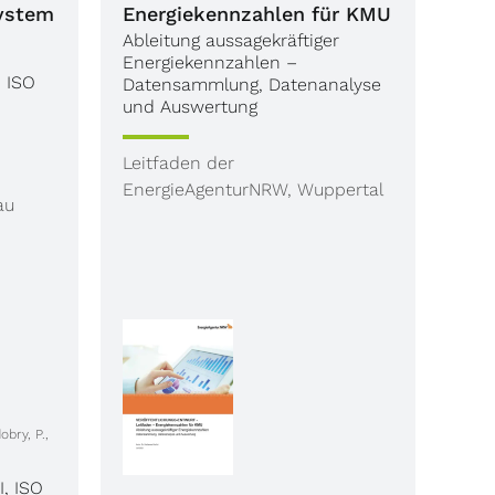
ystem
Energiekennzahlen für KMU
Ableitung aussagekräftiger
Energiekennzahlen –
 ISO
Datensammlung, Datenanalyse
und Auswertung
Leitfaden der
EnergieAgenturNRW, Wuppertal
au
bry, P.,
I
,
ISO