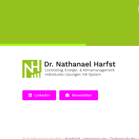
LinkedIn
Newsletter
© Nathanael Harfst |
Kontakt
|
Impressum
|
Datenschutz
|