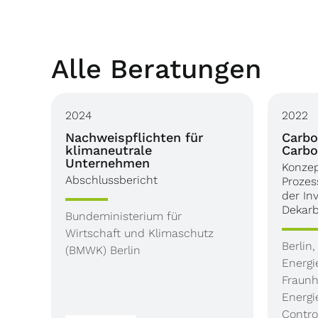
Alle Beratungen
2024
2022
Nachweispflichten für
Carbo
klimaneutrale
Carbo
Unternehmen
Konzep
Abschlussbericht
Prozes
der In
Dekarb
Bundeministerium für
Wirtschaft und Klimaschutz
Berlin
(BMWK) Berlin
Energ
Fraunh
Energ
Contro