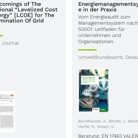
comings of The
Energiemanagements
tional “Levelized Cost
e in der Praxis
ergy” [LCOE] for The
Vom Energieaudit zum
mination Of Grid
Managementsystem nach
50001: Leitfaden für
Unternehmen und
Organisationen
 Journal
Umweltbundesamt, Dess
Barckhausen, A., Becker, J., Malodo
Harfst, N., Nissen, U.
Beratung
,
EN 17463 VALER