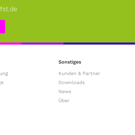
fst.de
Sonstiges
ung
Kunden & Partner
ge
Downloads
News
Über