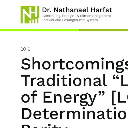
Skip
to
content
2019
Shortcomings
Traditional “
of Energy” [
Determinatio