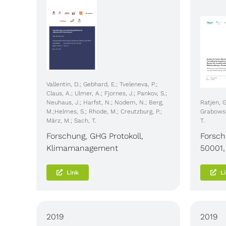
Vallentin, D.; Gebhard, E.; Tveleneva, P.;
Claus, A.; Ulmer, A.; Fjornes, J.; Pankov, S.;
Neuhaus, J.; Harfst, N.; Nodem, N.; Berg,
Ratjen, G.
M.;Helmes, S.; Rhode, M.; Creutzburg, P.;
Grabowski
März, M.; Sach, T.
T.
Forschung
,
GHG Protokoll
,
Forsc
Klimamanagement
50001
Link
L
2019
2019